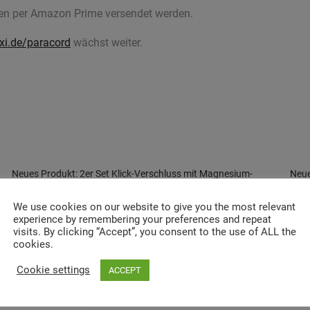
nen per Amazon Prime versendet werden.
xi.de/paracord
wächst weiter.
Neues Produkt: 2er Set Klick-Verschluss mit Magnesium-
Neue
Feuerstarter für Paracord-Armbänder und Gurtbänder
Trag
December 5, 2018
Type
We use cookies on our website to give you the most relevant
In "Produktvorstellungen"
Octo
experience by remembering your preferences and repeat
In "
visits. By clicking “Accept”, you consent to the use of ALL the
cookies.
Cookie settings
ACCEPT
bald verfügbar