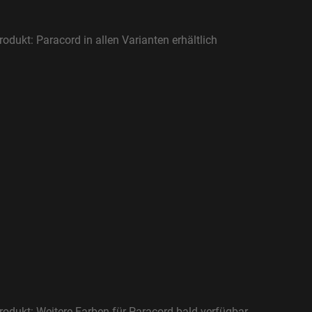
odukt: Paracord in allen Varianten erhältlich
odukt: Weitere Farben für Paracord bald verfügbar