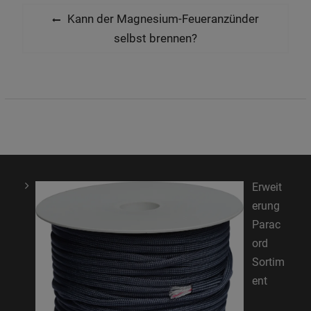
Post
Previous
Kann der Magnesium-Feueranzünder
navigation
post:
selbst brennen?
Erweit
erung
Parac
ord
Sortim
ent