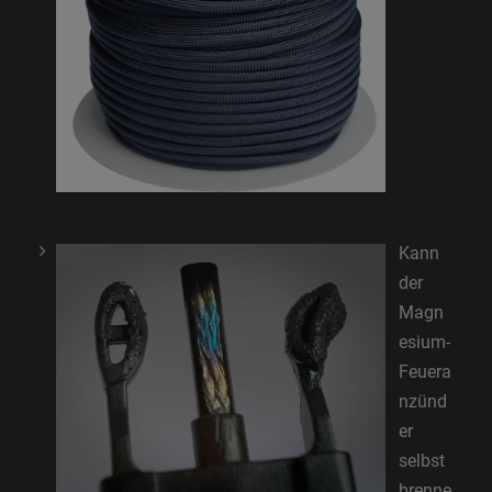
Kann
der
Magn
esium-
Feuera
nzünd
er
selbst
brenne