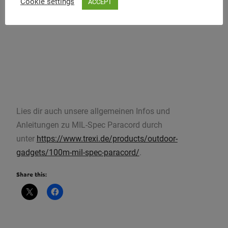
Cookie settings
ACCEPT
Lies dir auch unsere allgemeinen Infos und
Anleitungen zu MIL-Spec Paracord durch
unter
https://www.trexi.de/products/outdoor-
gadgets/100m-mil-spec-paracord/
.
Share this: