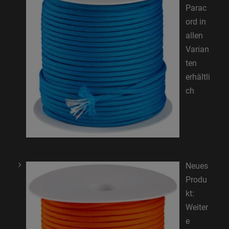
Parac
ord in
allen
Varian
ten
erhältli
ch
Neues
Produ
kt:
Weiter
e