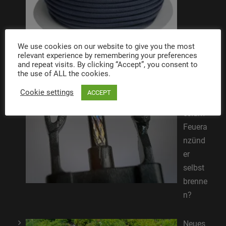
We use cookies on our website to give you the most
relevant experience by remembering your preferences
and repeat visits. By clicking “Accept”, you consent to
Kann
the use of ALL the cookies.
der
Cookie settings
ACCEPT
Magn
esium-
Feuera
nzünd
er
selbst
brenne
n?
Neues