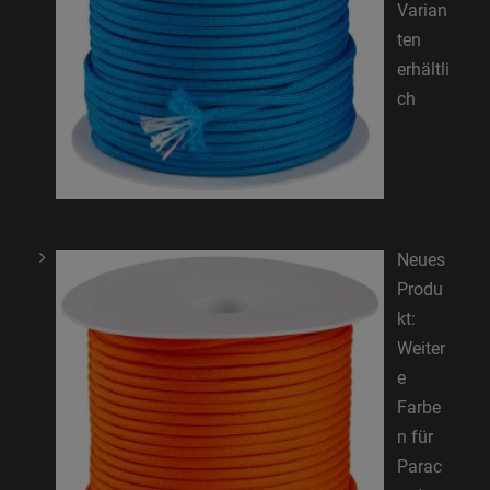
Varian
ten
erhältli
ch
Neues
Produ
kt:
Weiter
e
Farbe
n für
Parac